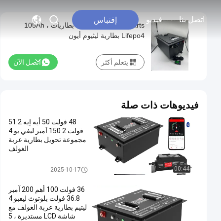
اتصل بنا
فيديو
إقتباس
48V Lihium Golf Carts بطاريات ، 105Ah
Lifepo4 بطارية ليثيوم أيون
يتعلم أكثر
اتصل الآن
فيديوهات ذات صلة
48 فولت 50 أيه إيه 51.2
فولت 2 150 آمبر ليفي بو 4
مجموعة تحويل بطارية عربة
الغولف
بطاريات عربة الجولف
00:44
2025-10-17
36 فولت 100 أهم 200 آمبر
36.8 فولت بلوتوث ليفبو 4
ليتيم بطارية عربة الغولف مع
شاشة LCD مستديرة ، 5