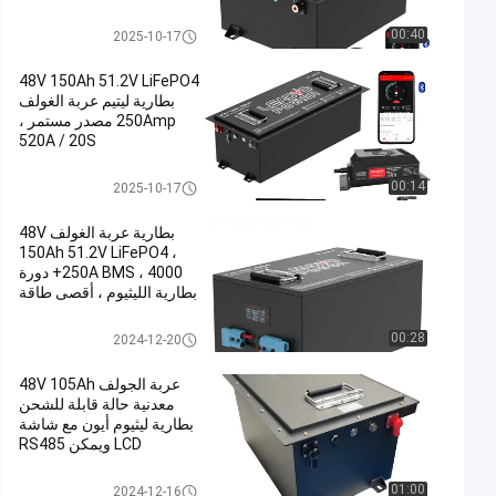
سنوات الضمان
بطاريات عربة الجولف
00:40
2025-10-17
48V 150Ah 51.2V LiFePO4
بطارية ليتيم عربة الغولف
250Amp مصدر مستمر ،
520A / 20S
بطاريات عربة الجولف
00:14
2025-10-17
بطارية عربة الغولف 48V
150Ah 51.2V LiFePO4 ،
250A BMS ، 4000+ دورة
بطارية الليثيوم ، أقصى طاقة
12.8 كيلوواط
بطاريات عربة الجولف
00:28
2024-12-20
عربة الجولف 48V 105Ah
معدنية حالة قابلة للشحن
بطارية ليثيوم أيون مع شاشة
LCD ويمكن RS485
بطاريات عربة الجولف
01:00
2024-12-16