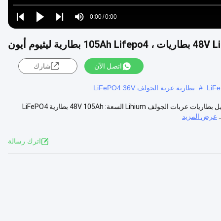
Loaded
:
0%
0:00
/
0:00
Play
Play
Play
Mute
Current
Duration
next
next
بطارية ليثيوم أيون
Time
اتصل الآن
شارك
#
بطارية عربة الجولف LiFePO4 36V
بطاريات عربات الليثيوم جولف 48V 105Ah بطارية ليثيوم أيون lifepo4 تفاصيل بطاريات عربات الجولف Lihium السعة: 48V 105Ah بطارية LiFePO4
عرض المزيد
اترك رسالة