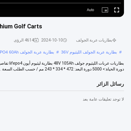
Auto
Picture-
Fullscreen
in-
Picture
48V Lihium Golf Carts بطاريات ، 105Ah Lifepo4 
بطاريات عربة الجولف
2024-10-10
4614 الرؤى
#
بطارية عربة الجولف الليثيوم 36V
#
بطارية عربة الجولف LiFePO4 60Ah
دورة الحياة:> 5000 دورة البعد: 472 * 334 * 243 مم / حسب الطلب السعة ...
رسائل الزائر
لا توجد تعليقات عامة بعد