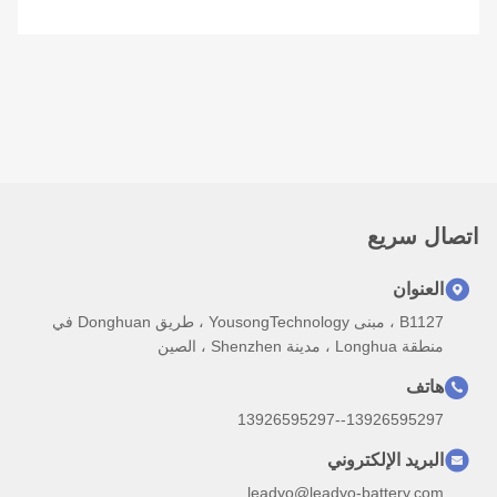
اتصال سريع
العنوان
B1127 ، مبنى YousongTechnology ، طريق Donghuan في
منطقة Longhua ، مدينة Shenzhen ، الصين
هاتف
13926595297--13926595297
البريد الإلكتروني
leadyo@leadyo-battery.com