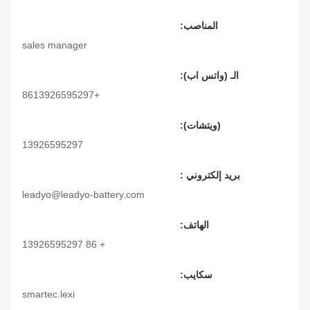
المناصب:
sales manager
الـ (واتس اب):
+8613926595297
(ويتشات):
13926595297
بريد إلكتروني :
leadyo@leadyo-battery.com
الهاتف:
+ 86 13926595297
سكايب:
smartec.lexi