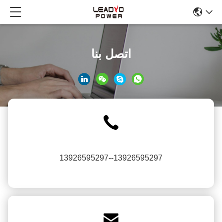
اتصل بنا
13926595297--13926595297
