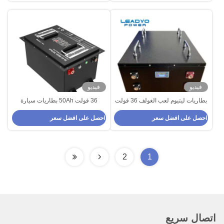
فيديو
فيديو
بطاريات ليتيوم لعب الغولف 36 فولت
36 فولت 50Ah بطاريات سيارة
60 أيه إيه 100 أيه LFP LiFePO4
الغولف LFP بطاريات LiFePO4
احصل على افضل سعر
احصل على افضل سعر
بطاريات حزمة تصميم مضغوط كفاءة
عالية
2
1
اتصال سريع