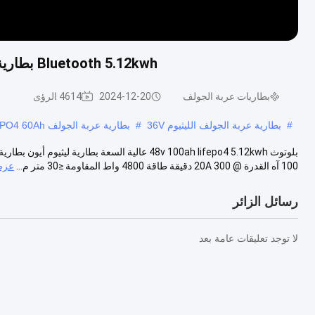
Bluetooth 5.12kwh بطارية ليثيوم فوسفات الحديد 48V 100Ah مع Smart BMS
بطاريات عربة الجولف
2024-12-20
4614 الرؤى
#
بطارية عربة الجولف الليثيوم 36V
#
بطارية عربة الجولف LiFePO4 60Ah
100 آه القدرة @ 20A 300 دقيقة طاقة 4800 واط المقاومة ≤30 متر م...
عرض
رسائل الزائر
لا توجد تعليقات عامة بعد