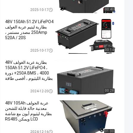
سنوات الضمان
بطاريات عربة الجولف
00:40
2025-10-17
48V 150Ah 51.2V LiFePO4
بطارية ليتيم عربة الغولف
250Amp مصدر مستمر ،
520A / 20S
بطاريات عربة الجولف
00:14
2025-10-17
بطارية عربة الغولف 48V
150Ah 51.2V LiFePO4 ،
250A BMS ، 4000+ دورة
بطارية الليثيوم ، أقصى طاقة
12.8 كيلوواط
بطاريات عربة الجولف
00:28
2024-12-20
عربة الجولف 48V 105Ah
معدنية حالة قابلة للشحن
بطارية ليثيوم أيون مع شاشة
LCD ويمكن RS485
بطاريات عربة الجولف
01:00
2024-12-16