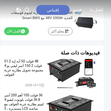
اتصل بنا
فيديو
إقتباس
Bluetooth 5.12kwh بطارية ليثيوم فوسفات
الحديد 48V 100Ah مع Smart BMS
يتعلم أكثر
اتصل الآن
فيديوهات ذات صلة
48 فولت 50 أيه إيه 51.2
فولت 2 150 آمبر ليفي بو 4
مجموعة تحويل بطارية عربة
الغولف
بطاريات عربة الجولف
00:44
2025-10-17
36 فولت 100 أهم 200 آمبر
36.8 فولت بلوتوث ليفبو 4
ليتيم بطارية عربة الغولف مع
شاشة LCD مستديرة ، 5