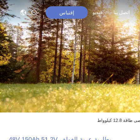
اتصل بنا
فيديو
إقتباس
بطارية عربة الغولف 48V 150Ah 51.2V