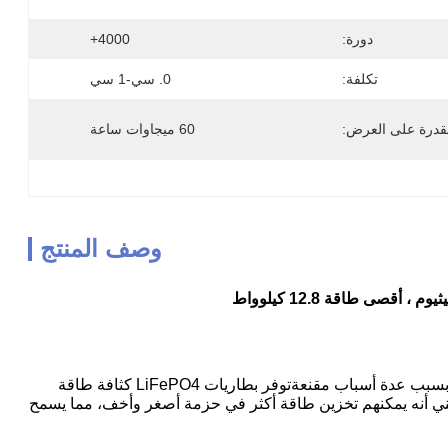
دورة:
4000+
تكلفة:
0. سي-1 سي
قدرة على العرض:
60 ميجاوات ساعة
وصف المنتج
اكتسبت بطاريات فوسفات الحديد الليثيوم (LiFePO4) شعبية كخيار مفضل لعربات الغولف بسبب عدة أسباب مقنعةتوفر بطاريات LiFePO4 كثافة طاقة
ني أنه يمكنهم تخزين طاقة أكثر في حزمة أصغر وأخف، مما يسمح