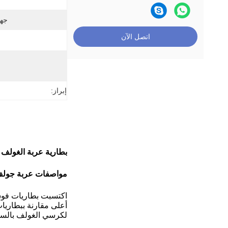
جهد
اتصل الآن
إبراز:
بطارية عربة الغولف 48V 150Ah 51.2V LiFePO4 ، 250A BMS ، 4000+ دورة بطارية الليثيوم ، أقصى طاقة 12.8 كيلووا
مواصفات عربة جولف لايف بو 4 بطارية ليتيم 48
أعلى مقارنة ببطاريا
لكرسي الغولف بالسف