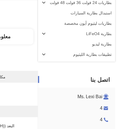
بطاريات 24 فولت 36 فولت 48 فولت
استبدال بطارية السيارات
بطاريات ليثيوم أيون مخصصة
بطارية LiFeO4
معلو
بطارية ليديو
تطبيقات بطارية الليثيوم
مكان
اتصل بنا
Ms. Lexi Bai
4
4
البعد ((L * W * H):