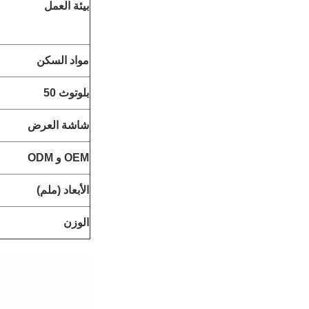
بيئة العمل
مواد السكن
بلوتوث 50
شاشة العرض
OEM و ODM
الأبعاد (ملم)
الوزن