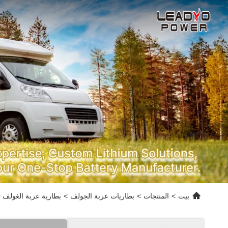
بيت
>
المنتجات
>
بطاريات عربة الجولف
>
بطارية عربة الغولف 48V 150Ah 51.2V LiFePO4 ، 250A BMS ، 4000+ دورة بطارية الليثيوم ، أقصى طاقة 12.8 كيلوواط