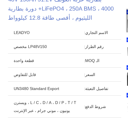
LiFePO4 ، 250A BMS ، 4000+ دورة بطارية
الليثيوم ، أقصى طاقة 12.8 كيلوواط
الاسم التجاري:
LEADYO
رقم الطراز:
LP48V150 مخصص
الـ MOQ:
قطعة واحدة
السعر:
قابل للتفاوض
تفاصيل التعبئة:
UN3480 Standard Export
L / C ، D / A ، D / P ، T / T ، ويسترن
شروط الدفع:
يونيون ، موني جرام ، عبر الإنترنت