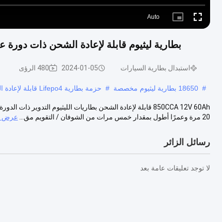
Auto
Picture-
Fullscreen
in-
Picture
بطارية ليثيوم قابلة لإعادة الشحن ذات دورة عميقة قابل
استبدال بطارية السيارات
2024-01-05
480 الرؤى
#
18650 بطارية ليثيوم مخصصة
#
حزمة بطارية Lifepo4 قابلة لإعادة الشحن 19.2 فولت
20 مرة وعمرًا أطول بمقدار خمس مرات من الشوفان / التقويم مق...
عرض ال
رسائل الزائر
لا توجد تعليقات عامة بعد