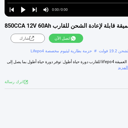
Loaded
:
0%
0:00
/
0:00
Play
Play
Play
Mute
Current
Duration
next
next
ة لإعادة الشحن للقارب 850CCA 12V 60Ah
Time
اتصل الآن
شارك
#
حزمة بطارية ليثيوم مخصصة Lifepo4
850CCA 12V 60Ah قابلة لإعادة الشحن بطاريات الليثيوم التدوير ذات الدورة العميقة lifepo4 للقارب دورة حياة أطول: توفر دورة حياة أطول بما يصل إلى
مزيد
اترك رسالة