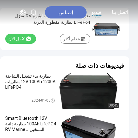
اتصل بنا
فيديو
إقتباس
ضوء 12V 200Ah بطاريات ليثيوم RV منزل
LiFePo4 بطارية مقطورة العربة
يتعلم أكثر
اتصل الآن
فيديوهات ذات صلة
بطارية بدء تشغيل الشاحنة
12V 100Ah 1200A بطاريات
LiFePO4
استبدال بطارية السيارات
2024-01-05
00:45
Smart Bluetooth 12V
100Ah LifePO4 بطارية ذاتية
التسخين لـ RV Marine