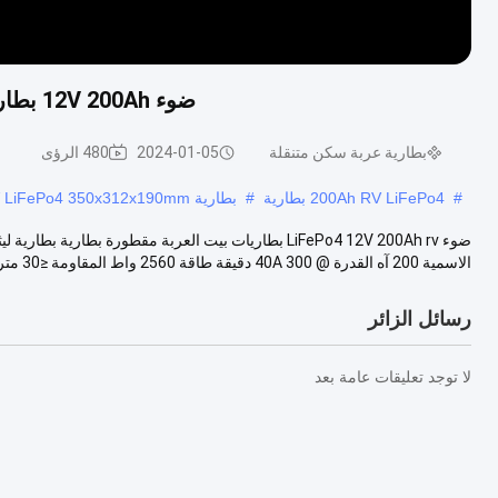
ضوء 12V 200Ah بطاريات ليثيوم RV منزل LiFePo4 بطارية مقطورة العربة
بطارية عربة سكن متنقلة
2024-01-05
480 الرؤى
#
200Ah RV LiFePo4 بطارية
#
بطارية RV LiFePo4 350x312x190mm
الاسمية 200 آه القدرة @ 40A 300 دقيقة طاقة 2560 واط المقاومة ≤30 متر...
رسائل الزائر
لا توجد تعليقات عامة بعد