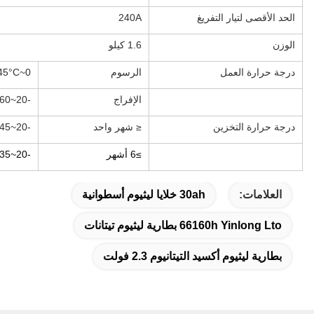
الحد الأقصى لتيار التفريغ
240A
الوزن
1.6 كيلو
درجة حرارة العمل
الرسوم
0~45°C
الإفراج
-20~60 درجة مئوية
درجة حرارة التخزين
≤ شهر واحد
-20~45 درجة مئوية
≥6 أشهر
-20~35 درجة مئوية
العلامات:
30ah خلايا ليثيوم أسطوانية
66160h Yinlong Lto بطارية ليثيوم تيتانات
بطارية ليثيوم أكسيد التيتانيوم 2.3 فولت