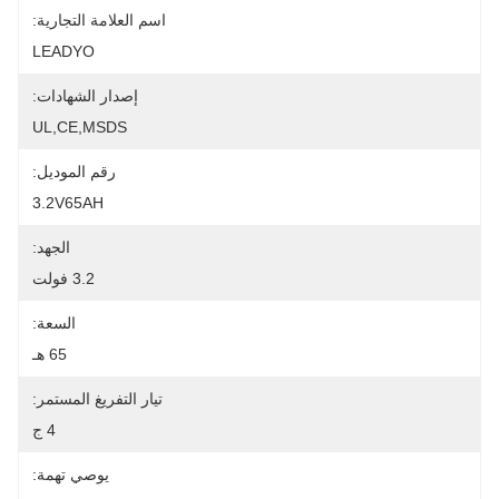
اسم العلامة التجارية:
LEADYO
إصدار الشهادات:
UL,CE,MSDS
رقم الموديل:
3.2V65AH
الجهد:
3.2 فولت
السعة:
65 هـ
تيار التفريغ المستمر:
4 ج
يوصي تهمة: