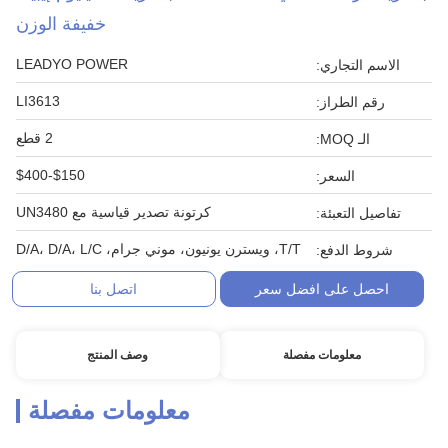
خفيفة الوزن
LEADYO POWER
الاسم التجاري:
LI3613
رقم الطراز:
2 قطع
الـ MOQ:
$150-$400
السعر:
كرتونة تصدير قياسية مع UN3480
تفاصيل التعبئة:
T/T، ويسترن يونيون، موني جرام، D/A، D/A، L/C
شروط الدفع:
احصل على افضل سعر
اتصل بنا
معلومات مفصلة
وصف المنتج
معلومات مفصلة