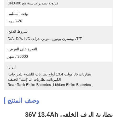
كرتونة تصدير قياسية مع UN3480
وقت التسليم:
5-20 يوما
شروط الدفع:
T/T، ويسترن يونيون، موني جرام، D/A، D/A، L/C
القدرة على العرض:
20000 / شهر
إبراز:
بطاريات 36 فولت 13.4 أواح,بطاريات الليثيوم للدراجات 
الكهربائية,بطاريات الـ "إبيك" الخلفية
Rear Rack Ebike Batteries
, 
Lithium Ebike Batteries
, 
وصف المنتج
بطارية الرف الخلفي 36V 13.4Ah