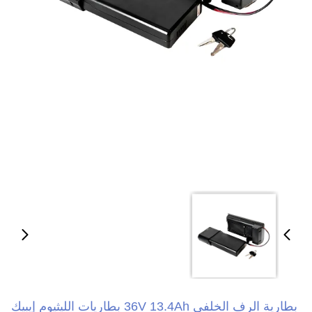
بطارية الرف الخلفي 36V 13.4Ah بطاريات الليثيوم إيبيك