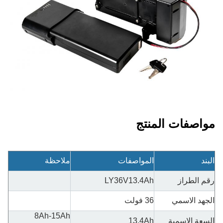
مواصفات المنتج
البند
المواصفات
ملاحظة
رقم الطراز
LY36V13.4Ah
الجهد الاسمي
36 فولت
8Ah-15Ah
السعة الاسمية
13.4Ah