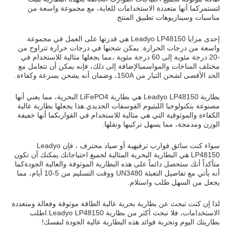
لتستمركما أنها متعددة الاستخدامات للغاية، مع مجموعة واسعة من
مناسبات وسيناريوهات تطبيق المنتج.
إحدى مزايا Leadyo LP48150 هي قدرتها على العمل في مجموعة
واسعة من درجات الحرارة. يمكن شحنها في درجات حرارة تتراوح من
-20 درجة مئوية إلى 60 درجة مئوية ،مما يجعلها مثالية للاستخدام في
مختلف المناخات والمواسمبالإضافة إلى ذلك، فإنه يمكن أن تتعامل مع
الحد الأقصى لشحن التيار من 150A، وضمان أنه يشحن بسرعة وكفاءة.
بطارية Leadyo LP48150 هي بطارية LiFePO4 البحرية، مما يعني أنها
مصنوعة بتكنولوجيا الليثيوم الفوسفات الحديدي.هذا يجعلها بطارية عالية
الكفاءة والموثوقية التي هي مثالية للاستخدام في القواربكما أنها خفيفة
الوزن ومدمجة، مما يسهل تركيبها ونقلها.
سواء كنت سائق قوارب ترفيهية أو صياد محترف ، فإن Leadyo
LP48150 هي البطارية البحرية المثالية لجميع احتياجاتك.يمكنك أن تكون
متأكداً أنك ستحصل دائماً على هذه البطارية الموثوقة والعالية الجودةكما
أنه يأتي مع تفاصيل التعبئة UN3480 ووقت التسليم من 5-10 أيام، مما
يجعل من السهل طلب واستلام.
لذا إن كنت تبحث عن بطارية بحرية عالية الطاقة موثوقة وفعالة ومتعددة
الاستخدامات، فلا تبحث أكثر من بطارية Leadyo LP48150.اطلب
بطاريتك اليوم وتجربة فوائد هذه البطارية عالية الجودة لنفسك!