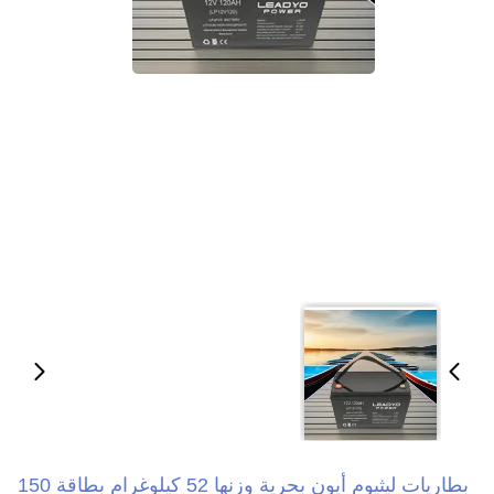
بطاريات ليثيوم أيون بحرية وزنها 52 كيلوغرام بطاقة 150