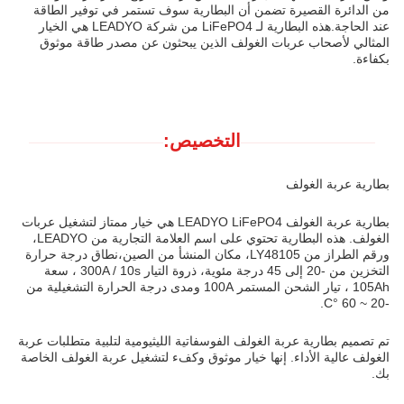
من الدائرة القصيرة تضمن أن البطارية سوف تستمر في توفير الطاقة
عند الحاجة.هذه البطارية لـ LiFePO4 من شركة LEADYO هي الخيار
المثالي لأصحاب عربات الغولف الذين يبحثون عن مصدر طاقة موثوق
بكفاءة.
التخصيص:
بطارية عربة الغولف
بطارية عربة الغولف LEADYO LiFePO4 هي خيار ممتاز لتشغيل عربات
الغولف. هذه البطارية تحتوي على اسم العلامة التجارية من LEADYO،
ورقم الطراز من LY48105، مكان المنشأ من الصين،نطاق درجة حرارة
التخزين من -20 إلى 45 درجة مئوية، ذروة التيار 300A / 10s ، سعة
105Ah ، تيار الشحن المستمر 100A ومدى درجة الحرارة التشغيلية من
-20 ~ 60 °C.
تم تصميم بطارية عربة الغولف الفوسفاتية الليثيومية لتلبية متطلبات عربة
الغولف عالية الأداء. إنها خيار موثوق وكفء لتشغيل عربة الغولف الخاصة
بك.