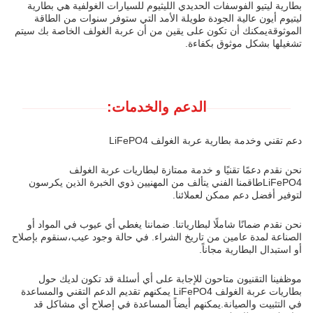
بطارية ليتيو الفوسفات الحديدي الليثيوم للسيارات الغولفية هي بطارية
ليتيوم أيون عالية الجودة طويلة الأمد التي ستوفر سنوات من الطاقة
الموثوقةيمكنك أن تكون على يقين من أن عربة الغولف الخاصة بك سيتم
تشغيلها بشكل موثوق بكفاءة.
الدعم والخدمات:
دعم تقني وخدمة بطارية عربة الغولف LiFePO4
نحن نقدم دعمًا تقنيًا و خدمة ممتازة لبطاريات عربة الغولف
LiFePO4طاقمنا الفني يتألف من المهنيين ذوي الخبرة الذين يكرسون
لتوفير أفضل دعم ممكن لعملائنا.
نحن نقدم ضمانًا شاملًا لبطارياتنا. ضماننا يغطي أي عيوب في المواد أو
الصناعة لمدة عامين من تاريخ الشراء. في حالة وجود عيب،سنقوم بإصلاح
أو استبدال البطارية مجاناً.
موظفينا التقنيون متاحون للإجابة على أي أسئلة قد تكون لديك حول
بطاريات عربة الغولف LiFePO4 يمكنهم تقديم الدعم التقني والمساعدة
في التثبيت والصيانة.يمكنهم أيضاً المساعدة في إصلاح أي مشاكل قد