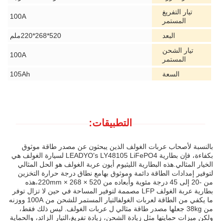
تيار التفريغ
100A
المستمر
البعد
520*268*220ملم
تيار الشحن
100A
المستمر
السعة
105Ah
التطبيقات:
بالنسبة لأصحاب عربات الغولف الذين يبحثون عن مصدر طاقة موثوق
بكفاءة، فإن بطارية LEADYO's LY48105 LiFePO4 لسيارة الغولف هي
الخيار المثالي.هذه البطارية الليثيوم أيون عربة الغولف هو الحل المثالي
لتوفير إمدادات الطاقة دائمة وموثوق بهامع نطاق درجة حرارة التخزين
من -20 إلى 45 درجة مئوية وأبعاده من 520 × 268 × 220mm،هذه
بطارية عربة الغولف LFP مصممة لتوفير المساحة في حين لا تزال توفر
ما يكفي من الطاقة لعربات الغولفالتيار المستمر للشحن من 100A ووزنه
من 38kg جعلها مصدر طاقة مثالي ل عربات الغولف. ليس ذلك فقط،
ولكن ميزات حمايتها مثل زيادة الشحن، زيادة تفريغ،التيار الزائد، والحماية