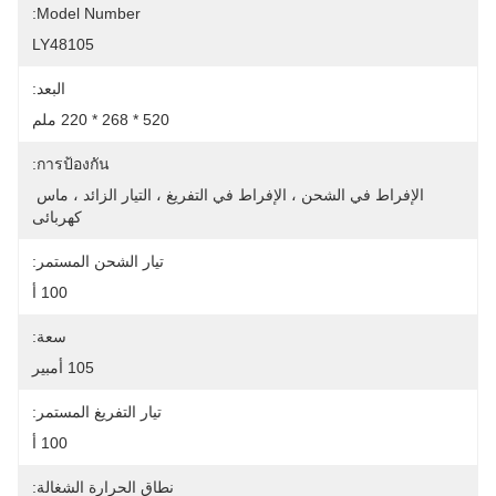
Model Number:
LY48105
البعد:
520 * 268 * 220 ملم
การป้องกัน:
الإفراط في الشحن ، الإفراط في التفريغ ، التيار الزائد ، ماس 
كهربائى
تيار الشحن المستمر:
100 أ
سعة:
105 أمبير
تيار التفريغ المستمر:
100 أ
نطاق الحرارة الشغالة: