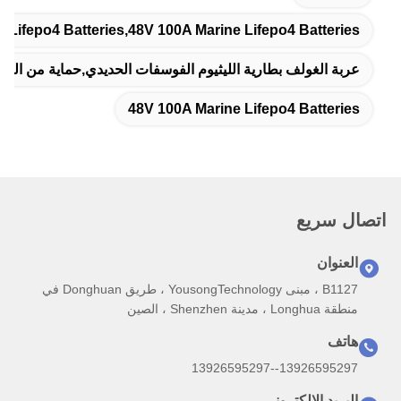
 Lifepo4 Batteries,48V 100A Marine Lifepo4 Batteries
عربة الغولف بطارية الليثيوم الفوسفات الحديدي,حماية من التيار الزائد بطارية عربة الغولف 4
48V 100A Marine Lifepo4 Batteries
اتصال سريع
العنوان
B1127 ، مبنى YousongTechnology ، طريق Donghuan في
منطقة Longhua ، مدينة Shenzhen ، الصين
هاتف
13926595297--13926595297
البريد الإلكتروني