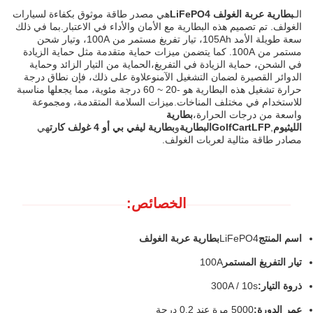
الـ
بطارية عربة الغولف LiFePO4
هي مصدر طاقة موثوق بكفاءة لسيارات
الغولف. تم تصميم هذه البطارية مع الأمان والأداء في الاعتبار.بما في ذلك
سعة طويلة الأمد 105Ah، تيار تفريغ مستمر من 100A، وتيار شحن
مستمر من 100A. كما يتضمن ميزات حماية متقدمة مثل حماية الزيادة
في الشحن، حماية الزيادة في التفريغ،الحماية من التيار الزائد وحماية
الدوائر القصيرة لضمان التشغيل الآمنوعلاوة على ذلك، فإن نطاق درجة
حرارة تشغيل هذه البطارية هو -20 ~ 60 درجة مئوية، مما يجعلها مناسبة
للاستخدام في مختلف المناخات.ميزات السلامة المتقدمة، ومجموعة
واسعة من درجات الحرارة،
بطارية
الليثيوم
,
GolfCartLFPالبطارية
و
بطارية ليفي بي أو 4 غولف كارت
هي
مصادر طاقة مثالية لعربات الغولف.
الخصائص:
اسم المنتج
LiFePO4
بطارية عربة الغولف
تيار التفريغ المستمر
100A
ذروة التيار:
300A / 10s
عمر الدورة:
5000 مرة عند 0.2 درجة