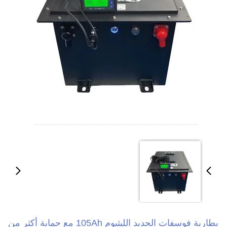
بطارية فوسفات الحديد الليثيوم 105Ah مع حماية أكثر من