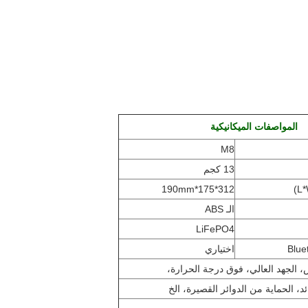
المواصفات الميكانيكية
M8
13 كجم
312*175*190mm
)
الـ ABS
LiFePO4
اختياري
ائد، الحماية من الدوائر القصيرة، الخ