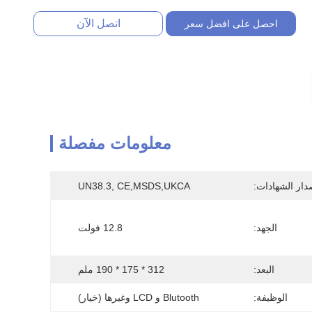
اتصل الآن
احصل على افضل سعر
معلومات مفصلة
دار الشهادات:
UN38.3, CE,MSDS,UKCA
الجهد:
12.8 فولت
البعد:
312 * 175 * 190 ملم
الوظيفة:
Blutooth و LCD وغيرها (خيار)