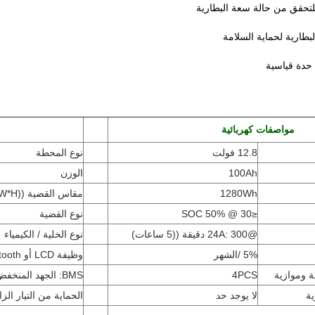
بطارية لحماية السلامة
مواصفات كهربائية
12.8 فولت
نوع المحطة
100Ah
الوزن
1280Wh
مقاس القضية ((L*W*H
≤30 @ 50% SOC
نوع القضية
@24A: 300 دقيقة ((5 ساعات)
نوع الخلية / الكيمياء
5% /الشهر
وظيفة LCD أو Bluetooth
 وموازية
4PCS
BMS: الجهد المنخفض، الجهد العالي، فوق درجة الحرارة،
ية
لا يوجد حد
الحماية من التيار الز