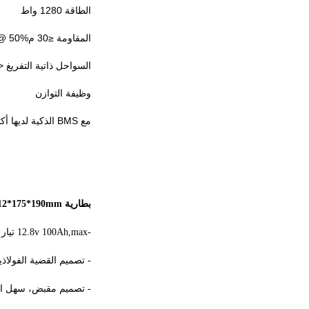
الطاقة 1280 واط
المقاومة ≤30 مΩ @ 50%
السواحل ذاتية التفريغ < 3٪ / شه
وظيفة التوازن
مع BMS الذكية لديها أكثر من الشحن، أكثر من تفريغ، أكثر من التيار، الدائرة القصيرة، حماية أكثر من درجة الحرارة ووظيفة التوازن.
بطارية 12V 100Ah 312*175*190mm تحت المقعد لـ LiFePO4 للمقطورة ، المخيّم ، 4WD وما إلى ذلك.
-12.8v 100Ah,max تيار التفريغ المستمر 150A / 200A ((30s)
- تصميم القضية الفولاذي
- تصميم مقبض، سهل ال