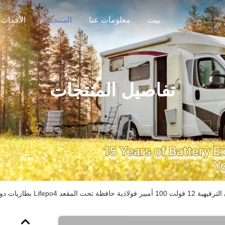
بيت
معلومات عنا
المنتجات
الأحداث
تفاصيل المنتجات
Lifepo4 بطاريات دورة عميقة لعربة RV متنقلة