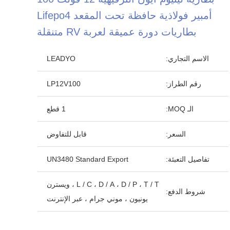
أمبير فولاذية حافظة تحت المقعد Lifepo4
بطاريات دورة عميقة لعربة RV متنقلة
الاسم التجاري:
LEADYO
رقم الطراز:
LP12V100
الـ MOQ:
1 قطع
السعر:
قابل للتفاوض
تفاصيل التعبئة:
UN3480 Standard Export
L / C ، D / A ، D / P ، T / T ، ويسترن
شروط الدفع:
يونيون ، موني جرام ، عبر الإنترنت