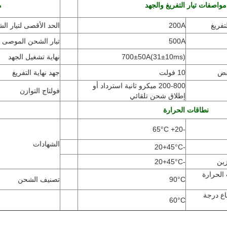
مواصفات تيار التفريغ والجهد
م
تفريغ
200A
الحد الأقصى لتيار ال
500A
تيار الشحن الموصى ب
31±10ms)
(
700±50A
نهاية تشغيل الجهد
10 فولت
جهد نهاية التفريغ
200-800 ميكرو ثانية استرداد أو
فولتاج التوازن
إطلاق شحن تلقائي
نطاقات الحرارة
°C
+ 65
-20
الشهادات
+45
°C
-20
زين
-20
°C
+45
جات الحرارة
°C
90
تصنيف الشحن
اع درجة
60
°C