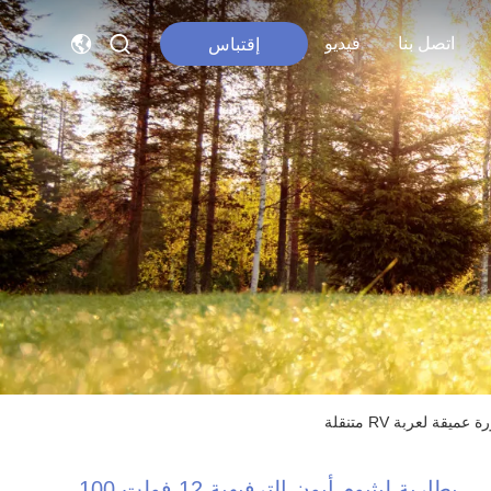
اتصل بنا
فيديو
إقتباس
بطارية ليثيوم أيون الترفيهية 12 فولت 100