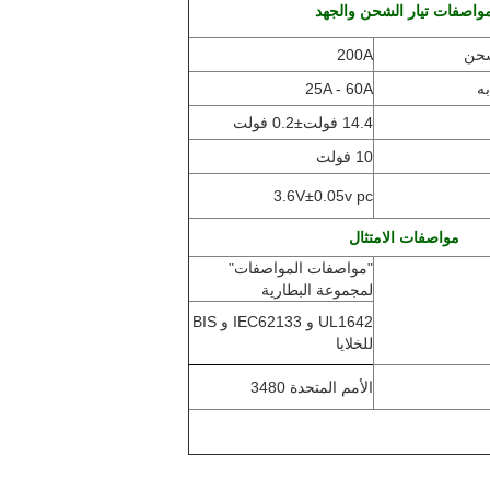
واصفات تيار الشحن والجهد
شحن
200A
ه
25A - 60A
14.4 فولت±0.2 فولت
10 فولت
3.6V±0.05v pc
مواصفات الامتثال
"مواصفات المواصفات"
لمجموعة البطارية
UL1642 و IEC62133 و BIS
للخلايا
الأمم المتحدة 3480