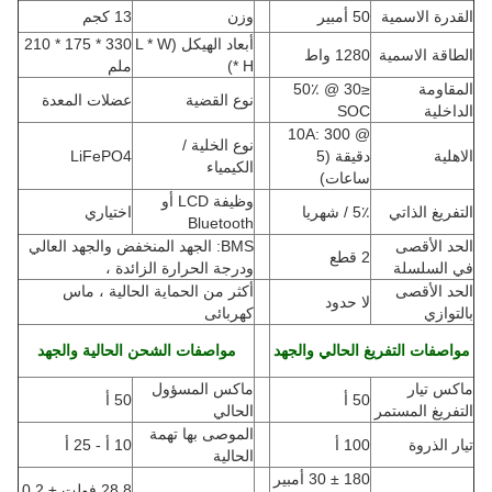
القدرة الاسمية
50 أمبير
وزن
13 كجم
أبعاد الهيكل (L * W
330 * 175 * 210
الطاقة الاسمية
1280 واط
* H
)
ملم
المقاومة
≤30 @ 50٪
نوع القضية
عضلات المعدة
الداخلية
SOC
@ 10A: 300
نوع الخلية /
الاهلية
دقيقة (5
LiFePO4
الكيمياء
ساعات)
وظيفة LCD أو
التفريغ الذاتي
5٪ / شهريا
اختياري
Bluetooth
الحد الأقصى
BMS: الجهد المنخفض والجهد العالي
2 قطع
في السلسلة
ودرجة الحرارة الزائدة ،
الحد الأقصى
أكثر من الحماية الحالية ، ماس
لا حدود
بالتوازي
كهربائى
مواصفات التفريغ الحالي والجهد
مواصفات الشحن الحالية والجهد
ماكس تيار
ماكس المسؤول
50 أ
50 أ
التفريغ المستمر
الحالي
الموصى بها تهمة
تيار الذروة
100 أ
10 أ - 25 أ
الحالية
180 ± 30 أمبير
28.8 فولت ± 0.2