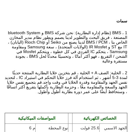
سمات
1 ، BMS (نظام إدارة البطارية): نحن شركة BMS و bluetooth System
المصنعة ، فريق البحث والتطوير لدينا يصمم ويطور نظام مدير المخازن
الخاص بنا ، BMS / PCM لدينا يصنع من Seiko أو Rioch Chip (اليابان) ،
IT مع ST و IR Mosfet (الولايات المتحدة) ، سعة Samsung ومقاومة
Samsung ، يتحكم IC الفردي في كل خطوة ، ويتحكم Mosfet في
الشحن / التفريغ ، فهو أكثر أمانًا ، وتحسينًا محدثًا لحل BMS ، بجودة
مستقرة وعالية
2 ، الخلية: الصف A + الخلية ، قم بتخزين خلايا البطارية المنتجة حديثًا
لمدة 3-5 أشهر ، ثم استخدام آلة فرز خلايا التحكم في استيراد IC ، لتحديد
نفس الجهد والمقاومة وقدرة الخلايا في وقت واحد.قم بتجميع نفس خلايا
الجهد والسعة والمقاومة معًا ، وحزمة البطارية بأكملها بتفريغ أكثر اتساقًا
، وستحافظ أيضًا على عمر دورة بطارية أطول وأطول.
الخصائص الكهربائية
المواصفات الميكانيكية
الجهد الاسمي
25.6 فولت
نوع المحطة
م 6