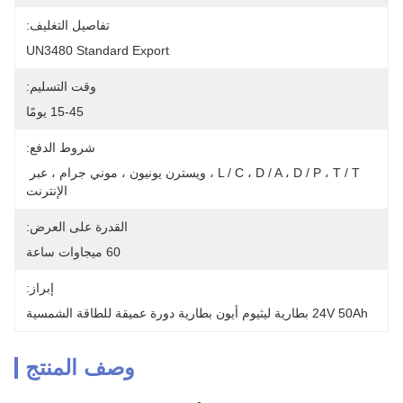
تفاصيل التغليف:
UN3480 Standard Export
وقت التسليم:
15-45 يومًا
شروط الدفع:
L / C ، D / A ، D / P ، T / T ، ويسترن يونيون ، موني جرام ، عبر 
الإنترنت
القدرة على العرض:
60 ميجاوات ساعة
إبراز:
24V 50Ah بطارية ليثيوم أيون بطارية دورة عميقة للطاقة الشمسية
وصف المنتج