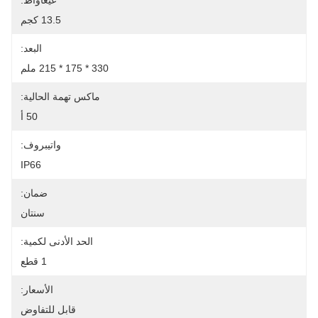
غيغاواط:
13.5 كجم
البعد:
330 * 175 * 215 ملم
ماكس تهمة الحالية:
50 أ
واتيبروف:
IP66
ضمان:
سنتان
الحد الأدنى لكمية:
1 قطع
الأسعار:
قابل للتفاوض