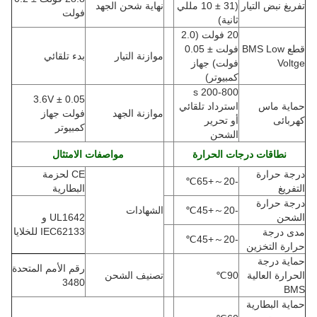
تفريغ نبض التيار
(
31 ± 10 مللي
نهاية شحن الجهد
فولت
ثانية)
20 فولت (2.0
قطع BMS Low
فولت ± 0.05
موازنة التيار
بدء تلقائي
Voltge
فولت) جهاز
كمبيوتر)
200-800 s
3.6V ± 0.05
حماية ماس
استرداد تلقائي
موازنة الجهد
فولت جهاز
كهربائى
أو تحرير
كمبيوتر
الشحن
نطاقات درجات الحرارة
مواصفات الامتثال
درجة حرارة
CE لحزمة
℃
+65
～
-20
التفريغ
البطارية
درجة حرارة
-20
～
+45
℃
الشهادات
الشحن
UL1642 و
IEC62133 للخلايا
مدى درجة
℃
+45
～
-20
حرارة التخزين
حماية درجة
رقم الأمم المتحدة
الحرارة العالية
90
℃
تصنيف الشحن
3480
BMS
حماية البطارية