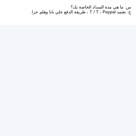
س: ما هي مدة السداد الخاصة بك؟
ج: نعتمد T / T ، Paypal ، طريقة الدفع علي بابا وهلم جرا.
العلامات:
بطارية OEM 24V Lifepo4
بطارية 30ah 24V Lifepo4
حزمة بطارية 24V 30ah Lifepo4
اتصال سريع
العنوان
B1127 ، مبنى YousongTechnology ، طريق Donghuan في
منطقة Longhua ، مدينة Shenzhen ، الصين