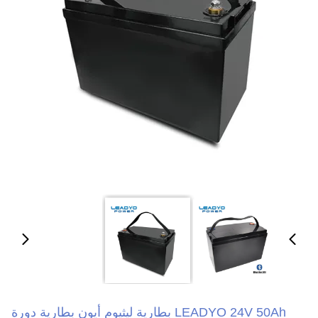
LEADYO 24V 50Ah بطارية ليثيوم أيون بطارية دورة