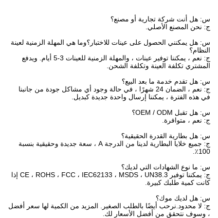
س: هل أنت شركة تجارية أو مصنع؟
ج: نحن المصنع الأصلي.
س: هل يمكنني الحصول على عينات للاختبار؟وما هي المهلة الزمنية لعينة
النظام؟
ج: نعم ، يمكننا توفير عينات ، والمهلة الزمنية للعينات 3-5 أيام. ويدفع
المشتري تكلفة العينة وتكلفة الشحن.
س: هل تقدم خدمة ما بعد البيع؟
ج: نعم ، الضمان 24 شهرًا ، في حالة وجود أي مشاكل جودة من جانبنا
في هذه الفترة ، يمكننا إرسال واحدة جديدة كبديل.
س: هل تقبل OEM / ODM؟
ج: نعم ، متوافرة.
س: هل بطارية القدرة الحقيقية؟
ج: جميع خلايا البطارية لدينا من الدرجة A ، سعة جديدة وحقيقية بنسبة
100٪.
س: ما نوع الشهادات التي لديك؟
ج: يمكننا توفير CE ، ROHS ، FCC ، IEC62133 ، MSDS ، UN38.3 إذا
كانت كمية طلبك كبيرة.
س: هل لديك موك؟
ج: لا محدود.نرحب أيضًا بالطلب الصغير. المزيد من الكمية لها سعر أفضل
، وسوف نتحقق من أفضل الأسعار لك.