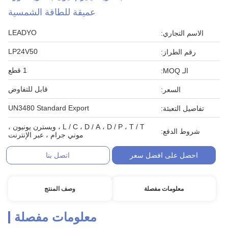
عميقة للطاقة الشمسية
LEADYO
الاسم التجاري:
LP24V50
رقم الطراز:
1 قطع
الـ MOQ:
قابل للتفاوض
السعر:
UN3480 Standard Export
تفاصيل التعبئة:
L / C ، D / A ، D / P ، T / T ، ويسترن يونيون ،
شروط الدفع:
موني جرام ، عبر الإنترنت
احصل على افضل سعر
اتصل بنا
معلومات مفصلة
وصف المنتج
معلومات مفصلة