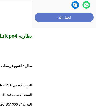
اتصل الآن
بطارية Lifepo4 عالية السعة 150Ah 24V 12 فولت للقارب الكهربائي
بطارية ليثيوم فوسفات الحديد h
الجهد الاسمي 25.6 فولت
السعة الاسمية 150 آه
القدرة @ 30A 300 دقيقة