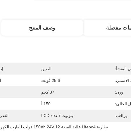
مات مفصلة
وصف المنتج
 المنشأ:
الصين
إص
 الاسمي:
25.6 فولت
ا
وزن:
37 كجم
ل الحالي:
150 أ
يراقب:
بلوتوث / عداد LCD
القدر
بطارية Lifepo4 عالية السعة 150Ah 24V 12 فولت للقارب الكهربائي