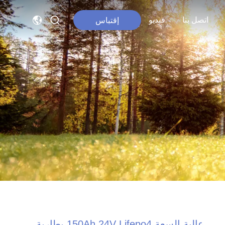
اتصل بنا
فيديو
إقتباس
عالية السعة 150Ah 24V Lifepo4 بطارية