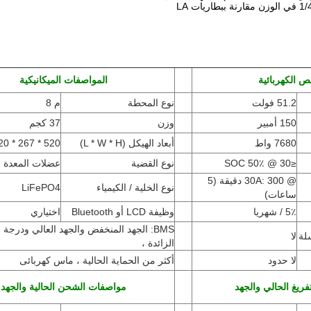
ص الكهربائية
المواصفات الميكانيكية
51.2 فولت
نوع المحطة
م 8
150 أمبير
وزن
37 كجم
7680 واط
أبعاد الهيكل (L * W * H
)
520 * 267 * 220 مم
≤30 @ 50٪ SOC
نوع القضية
عضلات المعدة
@ 30A: 300 دقيقة (5
نوع الخلية / الكيمياء
LiFePO4
ساعات)
5٪ / شهريا
وظيفة LCD أو Bluetooth
اختياري
BMS: الجهد المنخفض والجهد العالي ودرجة 
لة
لا
الزائدة ،
لا حدود
أكثر من الحماية الحالية ، ماس كهربائى
ريغ الحالي والجهد
مواصفات الشحن الحالية والجهد