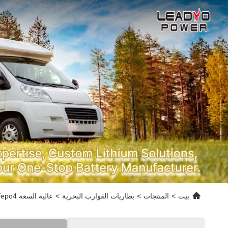
بيت
>
المنتجات
>
بطاريات القوارب البحرية
>
عالية السعة 150Ah 24V Lifepo4 بطارية بلوتوث مراقبة للقارب الكهربائي