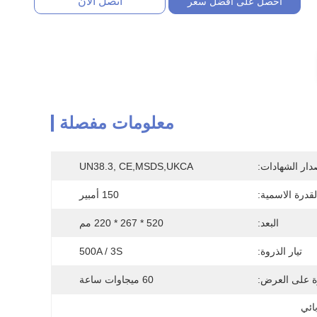
اتصل الآن
احصل على افضل سعر
معلومات مفصلة
دار الشهادات:
UN38.3, CE,MSDS,UKCA
لقدرة الاسمية:
150 أمبير
البعد:
520 * 267 * 220 مم
تيار الذروة:
500A / 3S
ة على العرض:
60 ميجاوات ساعة