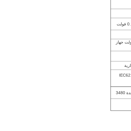
3.6V ± فولت جهاز
 و IEC62133
3480