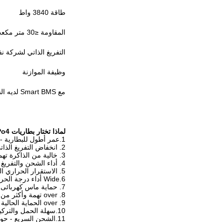
طاقة 3840 واط
المقاومة ≤30 متر مكعب @ 50٪
التفريغ الذاتي لشركة نفط ال
وظيفة الموازنة
مع Smart BMS لديه الشحن الزائد ، والإفراط في التفريغ ، والتيار الزائد ، والدارة القصيرة ، والحماية من درجة الحرارة الزائدة ووظيفة التوازن.
لماذا تختار بطاريات LiFePo4 بدلاً من بطاريات الرصاص الحمضية؟
1.عمر أطول للبطارية - 5000 مرة دورة حياة @ 60٪ DOD ، 5 مرات أكثر من بطاريات الرصاص الحمضية
2. انخفاض التفريغ الذاتي <3٪ لكل شهر
3. خالية من الذاكرة تهمة
4. أداء الشحن والتفريغ ثابت.
5. الاستقرار الحراري المتميز
6.Wide أداء درجة الحرارة
7. حماية ماس كهربائى
8. over تهمة وأكثر من حماية التفريغ
9. over الحماية الحالية
10.سهلة الحمل والتركيب - يمكن حملها وتركيبها في أي اتجاه
11.الشحن السريع - حوالي 4 ~ 6 ساعات ليتم شحنها بالكامل