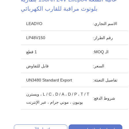
بلوتوث مراقبة للقارب الكهربائي
الاسم التجاري:
LEADYO
رقم الطراز:
LP48V150
الـ MOQ:
1 قطع
السعر:
قابل للتفاوض
تفاصيل التعبئة:
UN3480 Standard Export
L / C ، D / A ، D / P ، T / T ، ويسترن
شروط الدفع:
يونيون ، موني جرام ، عبر الإنترنت