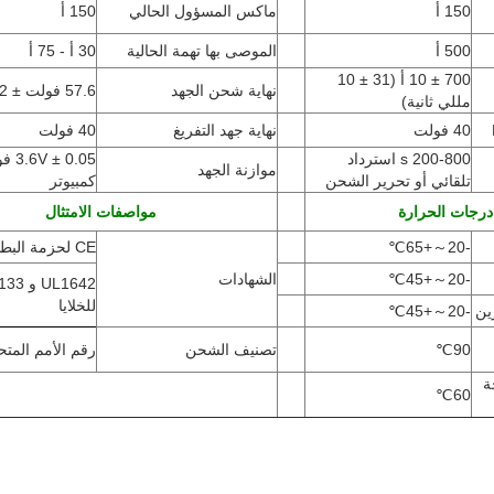
150 أ
ماكس المسؤول الحالي
150 أ
500 أ
الموصى بها تهمة الحالية
30 أ - 75 أ
700 ± 10 أ
(
31 ± 10
نهاية شحن الجهد
57.6 فولت ± 0.2 فولت
مللي ثانية)
40 فولت
نهاية جهد التفريغ
40 فولت
200-800 s استرداد
 0.05
موازنة الجهد
تلقائي أو تحرير الشحن
كمبيوتر
درجات الحرارة
مواصفات الامتثال
-20
～
+65
℃
CE لحزمة البطارية
-20
～
+45
℃
الشهادات
UL1642
للخلايا
ين
-20
～
+45
℃
90
℃
تصنيف الشحن
رقم الأمم المتحدة 
ة
℃
60