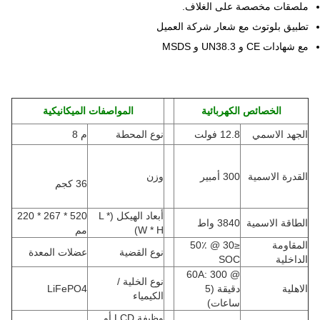
ملصقات مخصصة على الغلاف.
تطبيق بلوتوث مع شعار شركة العميل
مع شهادات CE و UN38.3 و MSDS
الخصائص الكهربائية
المواصفات الميكانيكية
الجهد الاسمي
12.8 فولت
نوع المحطة
م 8
القدرة الاسمية
300 أمبير
وزن
36 كجم
أبعاد الهيكل (L *
520 * 267 * 220
الطاقة الاسمية
3840 واط
W * H
)
مم
المقاومة
≤30 @ 50٪
نوع القضية
عضلات المعدة
الداخلية
SOC
@ 60A: 300
نوع الخلية /
الاهلية
دقيقة (5
LiFePO4
الكيمياء
ساعات)
وظيفة LCD أو