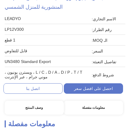
المنشورية للمنزل الشمسي
LEADYO
الاسم التجاري:
LP12V300
رقم الطراز:
1 قطع
الـ MOQ:
قابل للتفاوض
السعر:
UN3480 Standard Export
تفاصيل التعبئة:
L / C ، D / A ، D / P ، T / T ، ويسترن يونيون ،
شروط الدفع:
موني جرام ، عبر الإنترنت
احصل على افضل سعر
اتصل بنا
معلومات مفصلة
وصف المنتج
معلومات مفصلة