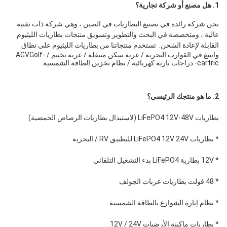
1. هل مصنع أو شركة تجارية؟
نحن شركة رائدة في تصنيع البطاريات في الصين ، وهي شركة ذات تقنية 
عالية ، ومتخصصة في البحث والتطوير وتسويق منتجات بطاريات الليثيوم 
القابلة لإعادة الشحن. 
 تستخدم منتجاتنا من بطاريات الليثيوم على نطاق 
واسع في القوارب البحرية / عربة سكن متنقلة / عربة تخييم / AGVGolf-
cartric- دراجات نارية كهربائية / نظام تخزين الطاقة الشمسية.
2. ما هو منتجك الرئيسي؟
بطاريات LiFePO4 12V-48V (لاستبدال بطاريات الرصاص الحمضية)
* بطاريات LiFePO4 12V 24V للتطبيق RV / البحرية
* 12V بطارية LiFePO4 بدء التشغيل التلقائي
* 48 فولت بطاريات عربات الجولف
* نظام إنارة الشوارع بالطاقة الشمسية
* بطاريات ماكينة الأرضيات 12V / 24V.