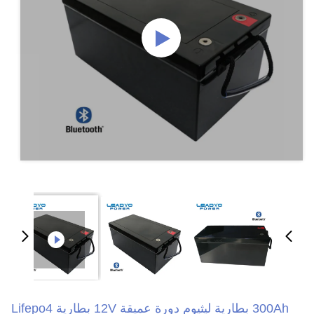
300Ah بطارية ليثيوم دورة عميقة 12V بطارية Lifepo4