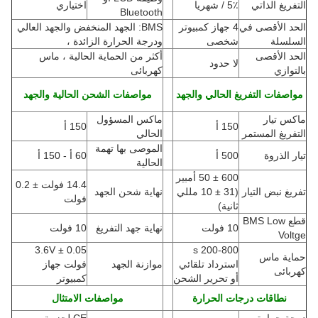
التفريغ الذاتي
5٪ / شهريا
اختياري
Bluetooth
الحد الأقصى في
4 جهاز كمبيوتر
BMS: الجهد المنخفض والجهد العالي
السلسلة
شخصى
ودرجة الحرارة الزائدة ،
الحد الأقصى
أكثر من الحماية الحالية ، ماس
لا حدود
بالتوازي
كهربائى
مواصفات التفريغ الحالي والجهد
مواصفات الشحن الحالية والجهد
ماكس تيار
ماكس المسؤول
150 أ
150 أ
التفريغ المستمر
الحالي
الموصى بها تهمة
تيار الذروة
500 أ
60 أ - 150 أ
الحالية
600 ± 50 أمبير
14.4 فولت ± 0.2
تفريغ نبض التيار
(
31 ± 10 مللي
نهاية شحن الجهد
فولت
ثانية)
قطع BMS Low
10 فولت
نهاية جهد التفريغ
10 فولت
Voltge
3.6V ± 0.05
200-800 s
حماية ماس
استرداد تلقائي
موازنة الجهد
فولت جهاز
كهربائى
أو تحرير الشحن
كمبيوتر
نطاقات درجات الحرارة
مواصفات الامتثال