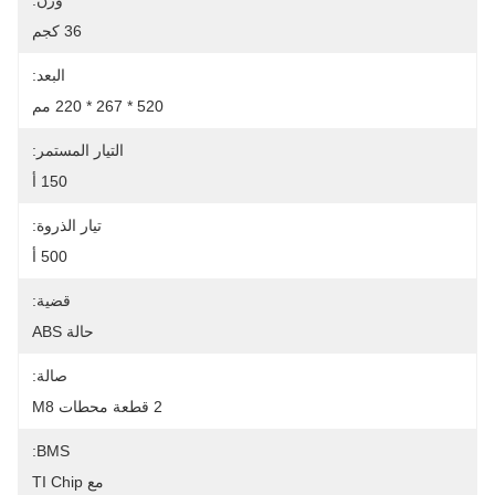
وزن:
36 كجم
البعد:
520 * 267 * 220 مم
التيار المستمر:
150 أ
تيار الذروة:
500 أ
قضية:
حالة ABS
صالة:
2 قطعة محطات M8
BMS:
مع TI Chip