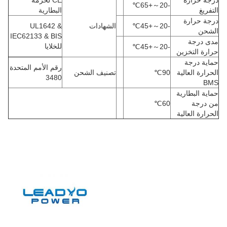
درجة حرارة
CE لحزمة
℃
+65
～
-20
التفريغ
البطارية
درجة حرارة
-20
～
+45
℃
الشهادات
UL1642 &
الشحن
IEC62133 & BIS
مدى درجة
للخلايا
℃
+45
～
-20
حرارة التخزين
حماية درجة
رقم الأمم المتحدة
الحرارة العالية
90
℃
تصنيف الشحن
3480
BMS
حماية البطارية
من درجة
60
℃
الحرارة العالية