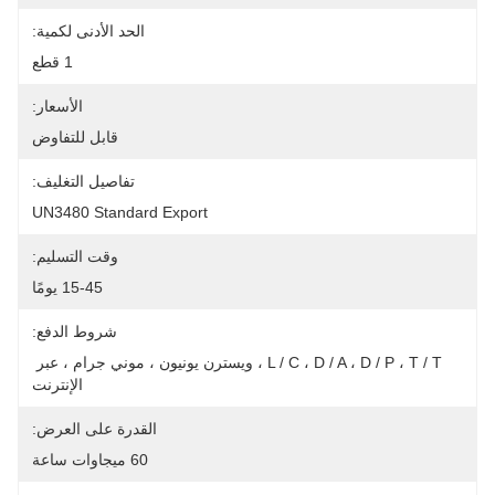
الحد الأدنى لكمية:
1 قطع
الأسعار:
قابل للتفاوض
تفاصيل التغليف:
UN3480 Standard Export
وقت التسليم:
15-45 يومًا
شروط الدفع:
L / C ، D / A ، D / P ، T / T ، ويسترن يونيون ، موني جرام ، عبر 
الإنترنت
القدرة على العرض:
60 ميجاوات ساعة