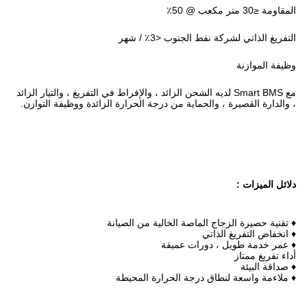
المقاومة ≤30 متر مكعب @ 50٪
التفريغ الذاتي لشركة نفط الجنوب <3٪ / شهر
وظيفة الموازنة
مع Smart BMS لديه الشحن الزائد ، والإفراط في التفريغ ، والتيار الزائد
، والدارة القصيرة ، والحماية من درجة الحرارة الزائدة ووظيفة التوازن.
دلائل الميزات :
♦ تقنية حصيرة الزجاج الماصة الخالية من الصيانة
♦ انخفاض التفريغ الذاتي
♦ عمر خدمة طويل ، دورات عميقة
أداء تفريغ ممتاز
♦ صداقة البيئة
♦ ملاءمة واسعة لنطاق درجة الحرارة المحيطة