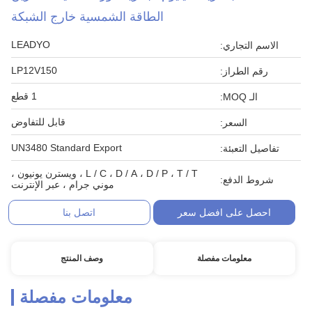
الطاقة الشمسية خارج الشبكة
LEADYO
الاسم التجاري:
LP12V150
رقم الطراز:
1 قطع
الـ MOQ:
قابل للتفاوض
السعر:
UN3480 Standard Export
تفاصيل التعبئة:
L / C ، D / A ، D / P ، T / T ، ويسترن يونيون ،
شروط الدفع:
موني جرام ، عبر الإنترنت
احصل على افضل سعر
اتصل بنا
معلومات مفصلة
وصف المنتج
معلومات مفصلة