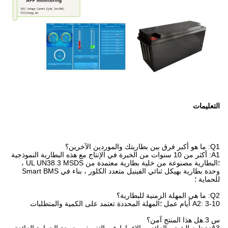
التعليمات
Q1: ما هو أكبر فرق بين بطاريتك والموردين الآخرين؟
A1: أكثر من 10 سنوات من الخبرة في الإنتاج مع هذه البطارية النموذجية
؛البطارية مصنوعة من خلية بطارية معتمدة من UL UN38.3 MSDS ،
وحدة بطارية بهيكل ثنائي الفينيل متعدد الكلور ، بناء في Smart BMS
للحماية ؛
Q2: ما هي المهلة الزمنية للبطارية؟
A2: 3-10 أيام عمل ؛المهلة المحددة تعتمد على الكمية والمتطلبات
س 3.هل هذا المنتج آمن؟
A3: تجاوز الشحن الزائد ، والإفراط في التفريغ ، ودرجة الحرارة الزائدة ،