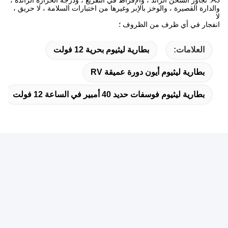
والدارة القصيرة ، والوخز بالإبر وغيرها من اختبارات السلامة ، لا حريق ،
لا
انفجار في أي ظرف من الظروف ؛
العلامات:
بطارية ليثيوم بحرية 12 فولت
بطارية ليثيوم أيون دورة عميقة RV
بطارية ليثيوم فوسفات حديد 40 أمبير في الساعة 12 فولت
اتصال سريع
العنوان
B1127 ، مبنى YousongTechnology ، طريق Donghuan في
منطقة Longhua ، مدينة Shenzhen ، الصين
هاتف