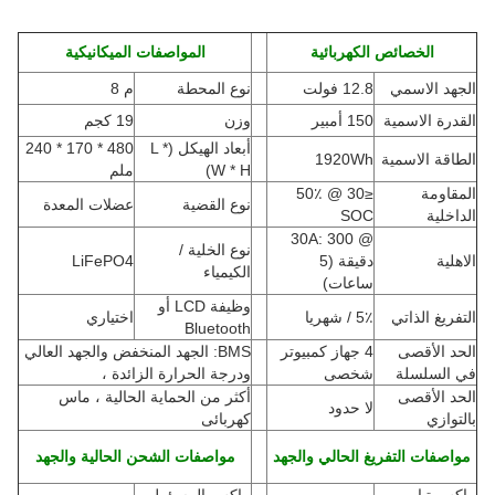
الخصائص الكهربائية
المواصفات الميكانيكية
الجهد الاسمي
12.8 فولت
نوع المحطة
م 8
القدرة الاسمية
150 أمبير
وزن
19 كجم
أبعاد الهيكل (L *
480 * 170 * 240
الطاقة الاسمية
1920Wh
W * H
)
ملم
المقاومة
≤30 @ 50٪
نوع القضية
عضلات المعدة
الداخلية
SOC
@ 30A: 300
نوع الخلية /
الاهلية
دقيقة (5
LiFePO4
الكيمياء
ساعات)
وظيفة LCD أو
التفريغ الذاتي
5٪ / شهريا
اختياري
Bluetooth
الحد الأقصى
4 جهاز كمبيوتر
BMS: الجهد المنخفض والجهد العالي
في السلسلة
شخصى
ودرجة الحرارة الزائدة ،
الحد الأقصى
أكثر من الحماية الحالية ، ماس
لا حدود
بالتوازي
كهربائى
مواصفات التفريغ الحالي والجهد
مواصفات الشحن الحالية والجهد