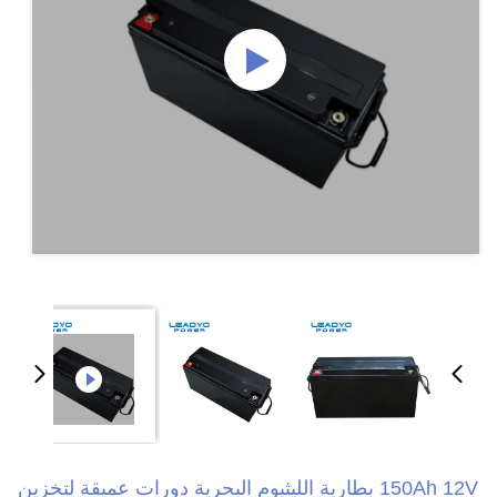
150Ah 12V بطارية الليثيوم البحرية دورات عميقة لتخزين