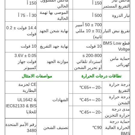
ماكس تيار
ماكس المسؤول
150 أ
150 أ
التفريغ المستمر
الحالي
الموصى بها تهمة
تيار الذروة
500 أ
30 أ - 75 أ
الحالية
700 ± 50 أمبير
14.4 فولت ± 0.2
تفريغ نبض التيار
(
31 ± 10 مللي
نهاية شحن الجهد
فولت
ثانية)
قطع BMS Low
10 فولت
نهاية جهد التفريغ
10 فولت
Voltge
3.6V ± 0.05
200-800 s
حماية ماس
استرداد تلقائي
موازنة الجهد
فولت جهاز
كهربائى
أو تحرير الشحن
كمبيوتر
نطاقات درجات الحرارة
مواصفات الامتثال
درجة حرارة
CE لحزمة
℃
+65
～
-20
التفريغ
البطارية
درجة حرارة
-20
～
+45
℃
الشهادات
UL1642 &
الشحن
IEC62133 & BIS
مدى درجة
للخلايا
℃
+45
～
-20
حرارة التخزين
حماية درجة
رقم الأمم المتحدة
الحرارة العالية
90
℃
تصنيف الشحن
3480
BMS