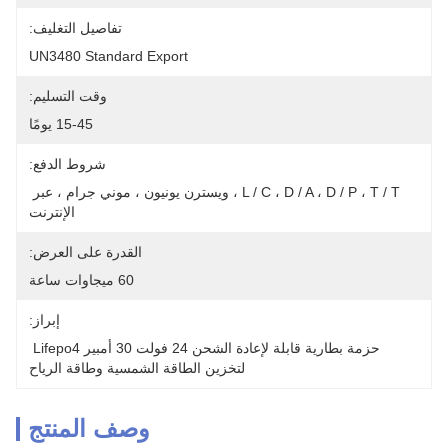
تفاصيل التغليف:
UN3480 Standard Export
وقت التسليم:
15-45 يومًا
شروط الدفع:
L / C ، D / A ، D / P ، T / T ، ويسترن يونيون ، موني جرام ، عبر 
الإنترنت
القدرة على العرض:
60 ميجاوات ساعة
إبراز:
حزمة بطارية قابلة لإعادة الشحن 24 فولت 30 أمبير Lifepo4 
لتخزين الطاقة الشمسية وطاقة الرياح
وصف المنتج