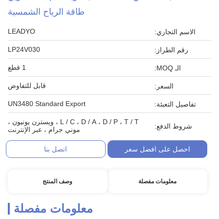
طاقة الرياح الشمسية
LEADYO
الاسم التجاري:
LP24V030
رقم الطراز:
1 قطع
الـ MOQ:
قابل للتفاوض
السعر:
UN3480 Standard Export
تفاصيل التعبئة:
L / C ، D / A ، D / P ، T / T ، ويسترن يونيون ،
شروط الدفع:
موني جرام ، عبر الإنترنت
احصل على افضل سعر
اتصل بنا
معلومات مفصلة
وصف المنتج
معلومات مفصلة