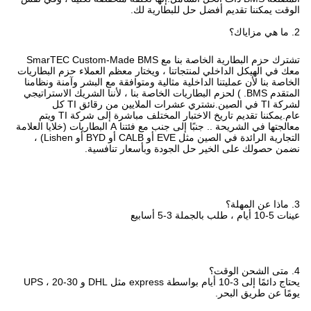
الوقت يمكننا تقديم أفضل حل للبطارية لك.
2. ما هي مزاياك؟
تشترك حزم البطارية الخاصة بنا مع SmarTEC Custom-Made BMS
معك في الهيكل الداخلي لمنتجاتنا ، ويختار معظم العملاء حزم البطاريات
الخاصة بنا لأن عمليتنا الداخلية مثالية ومتوافقة مع البشر وآمنة ونظامنا
المتقدم BMS. ) لحزم البطاريات الخاصة بنا ، لأننا الشريك الاستراتيجي
لشركة TI في الصين.نشتري عشرات الملايين من رقائق TI كل
عام.يمكننا تقديم تاريخ الاختبار المختلف مباشرة إلى شركة TI ويتم
معالجتها في الشريحة .. جنبًا إلى جنب مع فئتنا A البطاريات (خلايا العلامة
التجارية الرائدة في الصين مثل EVE أو CALB أو BYD أو Lishen) ،
نضمن حصولك على الخير حل الجودة وبأسعار تنافسية.
3. ماذا عن المهلة؟
عينات 5-10 أيام ، طلب بالجملة 3-5 أسابيع
4. متى الشحن الوقت؟
يحتاج دائمًا إلى 3-10 أيام بواسطة express مثل DHL و UPS ، 20-30
يومًا عن طريق البحر.