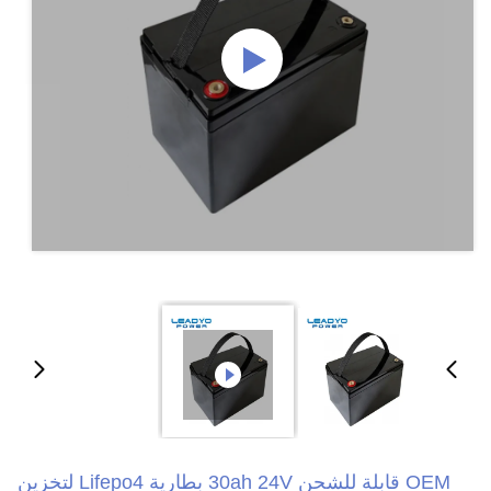
OEM قابلة للشحن 30ah 24V بطارية Lifepo4 لتخزين