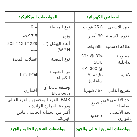
الخصائص الكهربائية
المواصفات الميكانيكية
الجهد الاسمي
25.6 فولت
نوع المحطة
م 6
القدرة الاسمية
30 أمبير
وزن
7.5 كجم
أبعاد الهيكل (L *
229 * 138 * 208
الطاقة الاسمية
568 واط
W * H
)
ملم
المقاومة
≤30 @ 50٪
نوع القضية
عضلات المعدة
الداخلية
SOC
@ 6A: 300
نوع الخلية /
الاهلية
دقيقة (5
LiFePO4
الكيمياء
ساعات)
وظيفة LCD أو
التفريغ الذاتي
5٪ / شهريا
اختياري
Bluetooth
الحد الأقصى في
BMS: الجهد المنخفض والجهد العالي
2 قطع
السلسلة
ودرجة الحرارة الزائدة ،
الحد الأقصى
أكثر من الحماية الحالية ، ماس
لا حدود
بالتوازي
كهربائى
مواصفات التفريغ الحالي والجهد
مواصفات الشحن الحالية والجهد