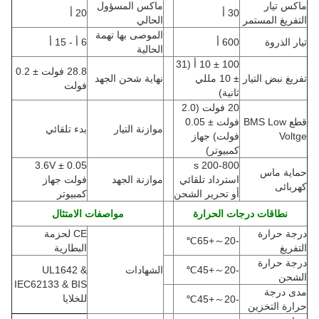
ماكس تيار
ماكس المسؤول
30 أ
20 أ
التفريغ المستمر
الحالي
الموصى بها تهمة
تيار الذروة
600 أ
6 أ - 15 أ
الحالية
100 ± 10 أ
(
31
28.8 فولت ± 0.2
تفريغ نبض التيار
± 10 مللي
نهاية شحن الجهد
فولت
ثانية)
20 فولت (2.0
قطع BMS Low
فولت ± 0.05
موازنة التيار
بدء تلقائي
Voltge
فولت) جهاز
كمبيوتر)
3.6V ± 0.05
200-800 s
حماية ماس
استرداد تلقائي
موازنة الجهد
فولت جهاز
كهربائى
أو تحرير الشحن
كمبيوتر
نطاقات درجات الحرارة
مواصفات الامتثال
درجة حرارة
CE لحزمة
℃
+65
～
-20
التفريغ
البطارية
درجة حرارة
-20
～
+45
℃
الشهادات
UL1642 &
الشحن
IEC62133 & BIS
مدى درجة
للخلايا
℃
+45
～
-20
حرارة التخزين