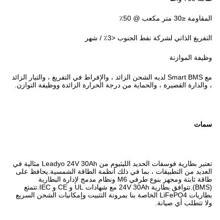
المقاومة ≤30 متر مكعب @ 50٪
التفريغ الذاتي لشركة نفط الجنوب <3٪ / شهر
وظيفة الموازنة
مع Smart BMS لديه الشحن الزائد ، والإفراط في التفريغ ، والتيار الزائد
، والدارة القصيرة ، والحماية من درجة الحرارة الزائدة ووظيفة التوازن.
سمات
تعتبر بطارية فوسفات الحديد الليثيوم من Leadyo 24V 30Ah مثالية في
العديد من التطبيقات ، بما في ذلك أنظمة الطاقة الشمسية.يحافظ على
طاقة ثابتة ومجهز بنوع طرفي M6 ونظام مدمج لإدارة البطارية
(BMS).تتوافق بطارية 24V 30Ah مع شهادات UL و CE و IEC.تتمتع
بطاريات LiFePO4 الخاصة بنا بمرونة التثبيت وإمكانيات الشحن السريع
ولا تتطلب أي صيانة.