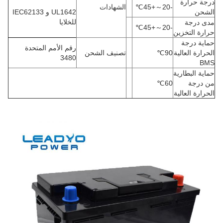
درجة حرارة
-20
～
+45
℃
الشهادات
الشحن
UL1642 و IEC62133
للخلايا
مدى درجة
℃
+45
～
-20
حرارة التخزين
حماية درجة
رقم الأمم المتحدة
الحرارة العالية
90
℃
تصنيف الشحن
3480
BMS
حماية البطارية
من درجة
60
℃
الحرارة العالية