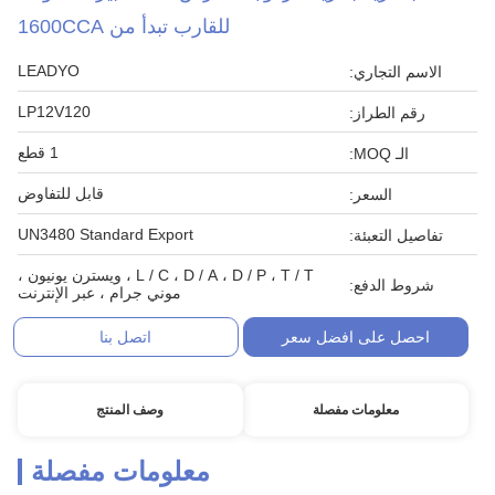
للقارب تبدأ من 1600CCA
LEADYO
الاسم التجاري:
LP12V120
رقم الطراز:
1 قطع
الـ MOQ:
قابل للتفاوض
السعر:
UN3480 Standard Export
تفاصيل التعبئة:
L / C ، D / A ، D / P ، T / T ، ويسترن يونيون ،
شروط الدفع:
موني جرام ، عبر الإنترنت
احصل على افضل سعر
اتصل بنا
معلومات مفصلة
وصف المنتج
معلومات مفصلة