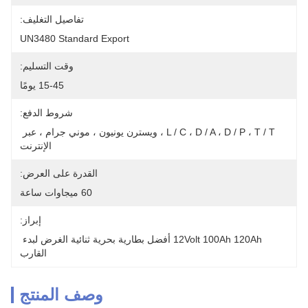
تفاصيل التغليف:
UN3480 Standard Export
وقت التسليم:
15-45 يومًا
شروط الدفع:
L / C ، D / A ، D / P ، T / T ، ويسترن يونيون ، موني جرام ، عبر 
الإنترنت
القدرة على العرض:
60 ميجاوات ساعة
إبراز:
12Volt 100Ah 120Ah أفضل بطارية بحرية ثنائية الغرض لبدء 
القارب
وصف المنتج