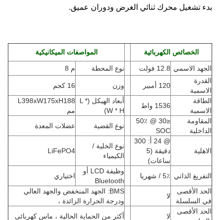
بدء تشغيل محرك ثنائي الغرض ودوران عميق.
الخصائص الكهربائية
المواصفات الميكانيكية
الجهد الاسمي
12.8 فولت
نوع المحطة
م 8
القدرة
120 أمبير
وزن
16 كجم
الاسمية
الطاقة
أبعاد الهيكل (L *
L398xW175xH188
1536 واط
الاسمية
W * H
)
مم
المقاومة
≤30 @ 50٪
نوع القضية
عضلات المعدة
الداخلية
SOC
@ 24 أ: 300
نوع الخلية /
الاهلية
دقيقة (5
LiFePO4
الكيمياء
ساعات)
وظيفة LCD أو
التفريغ الذاتي
5٪ / شهريا
اختياري
Bluetooth
الحد الأقصى
BMS: الجهد المنخفض والجهد العالي
لا
في السلسلة
ودرجة الحرارة الزائدة ،
الحد الأقصى
لا
أكثر من الحماية الحالية ، ماس كهربائى