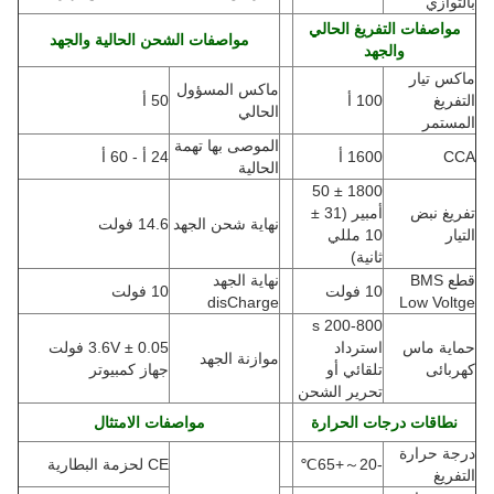
بالتوازي
مواصفات التفريغ الحالي
مواصفات الشحن الحالية والجهد
والجهد
ماكس تيار
ماكس المسؤول
التفريغ
100 أ
50 أ
الحالي
المستمر
الموصى بها تهمة
CCA
1600 أ
24 أ - 60 أ
الحالية
1800 ± 50
تفريغ نبض
أمبير
(
31 ±
نهاية شحن الجهد
14.6 فولت
التيار
10 مللي
ثانية)
قطع BMS
نهاية الجهد
10 فولت
10 فولت
disCharge
Low Voltge
200-800 s
حماية ماس
استرداد
3.6V ± 0.05 فولت
موازنة الجهد
كهربائى
تلقائي أو
جهاز كمبيوتر
تحرير الشحن
نطاقات درجات الحرارة
مواصفات الامتثال
درجة حرارة
-20
～
+65
℃
CE لحزمة البطارية
التفريغ