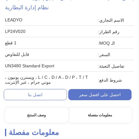
نظام إدارة البطارية
LEADYO
الاسم التجاري:
LP24V020
رقم الطراز:
1 قطع
الـ MOQ:
قابل للتفاوض
السعر:
UN3480 Standard Export
تفاصيل التعبئة:
L / C ، D / A ، D / P ، T / T ، ويسترن يونيون ،
شروط الدفع:
موني جرام ، عبر الإنترنت
احصل على افضل سعر
اتصل بنا
معلومات مفصلة
وصف المنتج
معلومات مفصلة