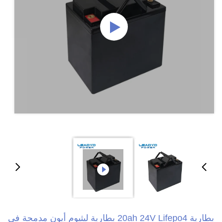
بطارية 20ah 24V Lifepo4 بطارية ليثيوم أيون مدمجة في