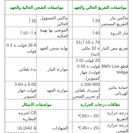
مواصفات التفريغ الحالي والجهد
مواصفات الشحن الحالية والجهد
ماكس تيار
ماكس المسؤول
20 أ
20 أ
التفريغ المستمر
الحالي
الموصى بها تهمة
تيار الذروة
40 أ
4 أ - 10 أ
الحالية
70 ± 10 أ
(
31
28.8 فولت ± 0.2
تفريغ نبض التيار
± 10 مللي
نهاية شحن الجهد
فولت
ثانية)
20 فولت (2.0
قطع BMS Low
فولت ± 0.05
موازنة التيار
بدء تلقائي
Voltge
فولت) جهاز
كمبيوتر)
3.6V ± 0.05
200-800 s
حماية ماس
استرداد تلقائي
موازنة الجهد
فولت جهاز
كهربائى
أو تحرير الشحن
كمبيوتر
نطاقات درجات الحرارة
مواصفات الامتثال
درجة حرارة
CE لحزمة
℃
+65
～
-20
التفريغ
البطارية
درجة حرارة
-20
～
+45
℃
الشهادات
UL1642 &
الشحن