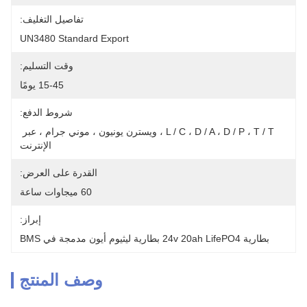
تفاصيل التغليف:
UN3480 Standard Export
وقت التسليم:
15-45 يومًا
شروط الدفع:
L / C ، D / A ، D / P ، T / T ، ويسترن يونيون ، موني جرام ، عبر 
الإنترنت
القدرة على العرض:
60 ميجاوات ساعة
إبراز:
بطارية 24v 20ah LifePO4 بطارية ليثيوم أيون مدمجة في BMS
وصف المنتج