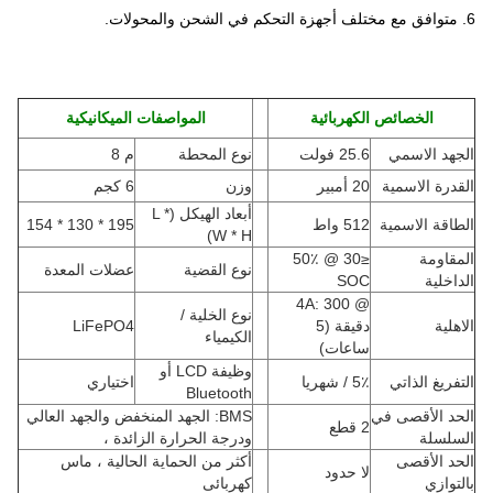
6. متوافق مع مختلف أجهزة التحكم في الشحن والمحولات.
الخصائص الكهربائية
المواصفات الميكانيكية
الجهد الاسمي
25.6 فولت
نوع المحطة
م 8
القدرة الاسمية
20 أمبير
وزن
6 كجم
أبعاد الهيكل (L *
الطاقة الاسمية
512 واط
195 * 130 * 154
)
W * H
المقاومة
≤30 @ 50٪
نوع القضية
عضلات المعدة
الداخلية
SOC
@ 4A: 300
نوع الخلية /
الاهلية
دقيقة (5
LiFePO4
الكيمياء
ساعات)
وظيفة LCD أو
التفريغ الذاتي
5٪ / شهريا
اختياري
Bluetooth
الحد الأقصى في
BMS: الجهد المنخفض والجهد العالي
2 قطع
السلسلة
ودرجة الحرارة الزائدة ،
الحد الأقصى
أكثر من الحماية الحالية ، ماس
لا حدود
بالتوازي
كهربائى