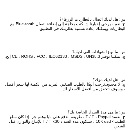
س: هل لديك اتصال بالبطاريات الزرقاء؟
ج: نعم ، يرجى إخبارنا إذا كنت بحاجة إلى إضافة اتصال Blue-tooth مع
البطاريات.ويمكنك إعادة تسمية بطاريتك في التطبيق.
س: ما نوع الشهادات التي لديك؟
ج: يمكننا توفير CE ، ROHS ، FCC ، IEC62133 ، MSDS ، UN38.3 إلخ.
س: هل لديك موك؟
ج: لا محدود.نرحب أيضًا بالطلب الصغير. المزيد من الكمية لها سعر أفضل
، وسوف نتحقق من أفضل الأسعار لك.
س: ما هي مدة السداد الخاصة بك؟
ج: نعتمد T / T ، Paypal ، طريقة الدفع علي بابا وهلم جرا.إذا كان مبلغ
الطلب> 10K usd ، ستكون مدة السداد 30٪ T / T للإيداع والتوازن قبل
الشحن