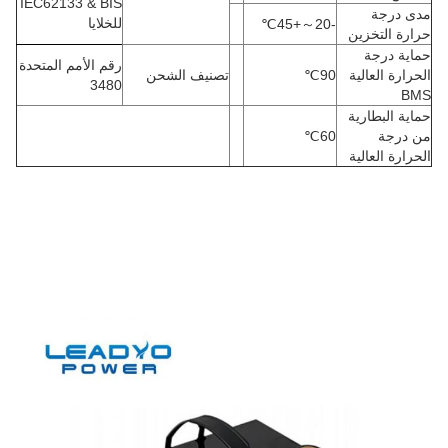
IEC62133 & BIS
مدى درجة
للخلايا
℃
+45
～
-20
حرارة التخزين
حماية درجة
رقم الأمم المتحدة
الحرارة العالية
90
℃
تصنيف الشحن
3480
BMS
حماية البطارية
من درجة
60
℃
الحرارة العالية