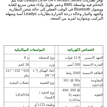
توفر بطاريات Leadyo LiFePO4 Premium Series أمانًا يتم
التحكم فيه بواسطة BMS وعمر طويل وأداء شحن سريع للغاية
ووصول Bluetooth في الوقت الفعلي إلى حالة شحن البطارية
والجهد والتيار وحالة درجة الحرارة.بطاريات Leadyo آمنة وسهلة
التركيب ومتوازية لمزيد من السعة.
الخصائص الكهربائية
المواصفات الميكانيكية
الجهد الاسمي
12.8 فولت
نوع المحطة
م 8
القدرة الاسمية
200 أمبير
وزن
26 كجم
أبعاد الهيكل (L *
520 * 232 * 217
الطاقة الاسمية
2560 واط
W * H
)
ملم
المقاومة
≤30 @ 50٪
نوع القضية
عضلات المعدة
الداخلية
SOC
@ 40A: 300
نوع الخلية /
الاهلية
دقيقة (5
LiFePO4
الكيمياء
ساعات)
وظيفة LCD أو