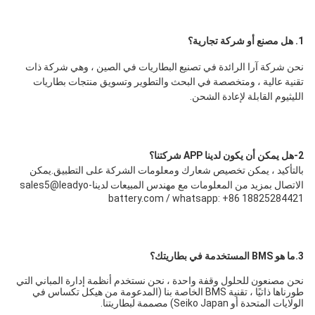
1. هل مصنع أو شركة تجارية؟
نحن شركة آرا الرائدة في تصنيع البطاريات في الصين ، وهي شركة ذات 
تقنية عالية ، ومتخصصة في البحث والتطوير وتسويق منتجات بطاريات 
الليثيوم القابلة لإعادة الشحن.
2-هل يمكن أن يكون لدينا APP شركتنا؟
بالتأكيد ، يمكن تخصيص شعارك ومعلومات الشركة على التطبيق.يمكن 
الاتصال بمزيد من المعلومات مع مهندس المبيعات لدينا
sales5@leadyo-
battery.com / whatsapp: +86 18825284421
3.ما هو BMS المستخدمة في بطاريتك؟
نحن مصنعون للحلول وقفة واحدة ، نحن نستخدم أنظمة إدارة المباني التي 
طورناها ذاتيًا ، تقنية BMS الخاصة بنا (المدعومة من هيكل تكساس في 
الولايات المتحدة أو Seiko Japan) مصممة لبطاريتنا.