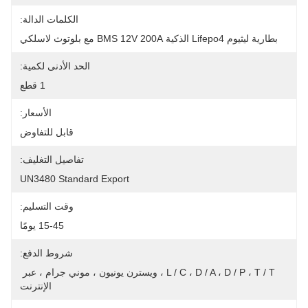
الكلمات الدالة:
بطارية ليثيوم Lifepo4 الذكية BMS 12V 200A مع بلوتوث لاسلكي
الحد الأدنى لكمية:
1 قطع
الأسعار:
قابل للتفاوض
تفاصيل التغليف:
UN3480 Standard Export
وقت التسليم:
15-45 يومًا
شروط الدفع:
L / C ، D / A ، D / P ، T / T ، ويسترن يونيون ، موني جرام ، عبر 
الإنترنت