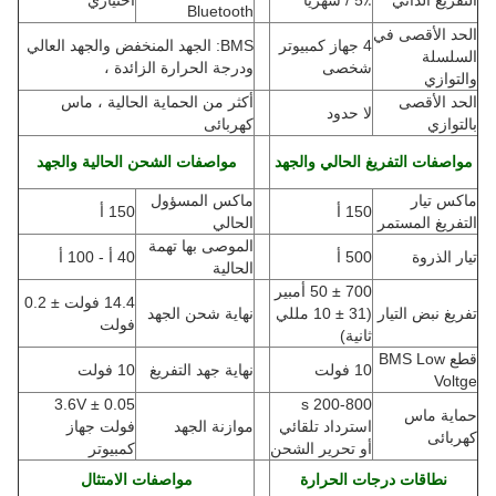
التفريغ الذاتي
5٪ / شهريا
اختياري
Bluetooth
الحد الأقصى في
4 جهاز كمبيوتر
BMS: الجهد المنخفض والجهد العالي
السلسلة
شخصى
ودرجة الحرارة الزائدة ،
والتوازي
الحد الأقصى
أكثر من الحماية الحالية ، ماس
لا حدود
بالتوازي
كهربائى
مواصفات التفريغ الحالي والجهد
مواصفات الشحن الحالية والجهد
ماكس تيار
ماكس المسؤول
150 أ
150 أ
التفريغ المستمر
الحالي
الموصى بها تهمة
تيار الذروة
500 أ
40 أ - 100 أ
الحالية
700 ± 50 أمبير
14.4 فولت ± 0.2
تفريغ نبض التيار
(
31 ± 10 مللي
نهاية شحن الجهد
فولت
ثانية)
قطع BMS Low
10 فولت
نهاية جهد التفريغ
10 فولت
Voltge
3.6V ± 0.05
200-800 s
حماية ماس
استرداد تلقائي
موازنة الجهد
فولت جهاز
كهربائى
أو تحرير الشحن
كمبيوتر
نطاقات درجات الحرارة
مواصفات الامتثال