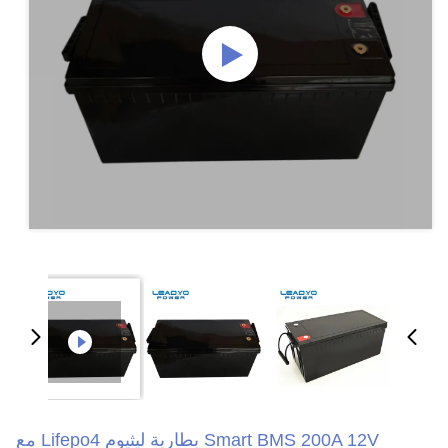
Smart BMS 200A 12V بطارية ليثيوم Lifepo4 مع