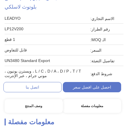
بلوتوث لاسلكي
LEADYO
الاسم التجاري:
LP12V200
رقم الطراز:
1 قطع
الـ MOQ:
قابل للتفاوض
السعر:
UN3480 Standard Export
تفاصيل التعبئة:
L / C ، D / A ، D / P ، T / T ، ويسترن يونيون ،
شروط الدفع:
موني جرام ، عبر الإنترنت
احصل على افضل سعر
اتصل بنا
معلومات مفصلة
وصف المنتج
معلومات مفصلة