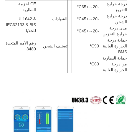
درجة حرارة
CE لحزمة
℃
+65
～
-20
التفريغ
البطارية
درجة حرارة
-20
～
+45
℃
الشهادات
UL1642 &
الشحن
IEC62133 & BIS
مدى درجة
للخلايا
℃
+45
～
-20
حرارة التخزين
حماية درجة
رقم الأمم المتحدة
الحرارة العالية
90
℃
تصنيف الشحن
3480
BMS
حماية البطارية
من درجة
60
℃
الحرارة العالية