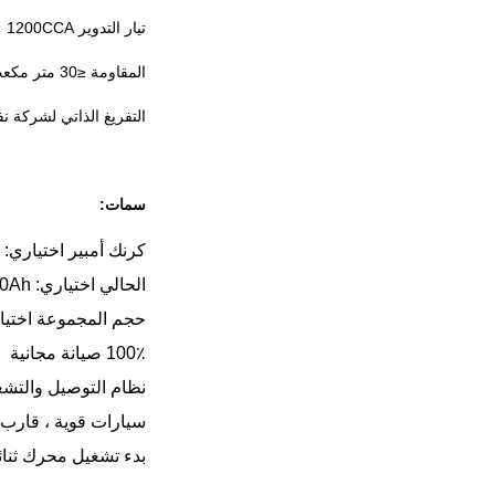
تيار التدوير 1200CCA
المقاومة ≤30 متر مكعب @ 50٪
التفريغ الذاتي لشركة نفط ال
سمات:
كرنك أمبير اختياري: 200/400/600/800/1000 / 1200CCA
الحالي اختياري: 20Ah / 40Ah / 60Ah / 80Ah / 100Ah
حجم المجموعة اختياري: 24 '27' 1
100٪ صيانة مجانية
نظام التوصيل والتش
سيارات قوية ، قارب ،
بدء تشغيل محرك ثنا