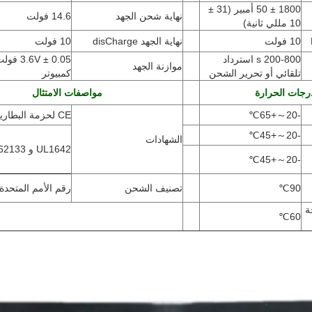
1800 ± 50 أمبير
(
31 ±
نهاية شحن الجهد
14.6 فولت
10 مللي ثانية)
10 فولت
نهاية الجهد disCharge
10 فولت
200-800 s استرداد
.6V ± 0.05
موازنة الجهد
تلقائي أو تحرير الشحن
كمبيوتر
رجات الحرارة
مواصفات الامتثال
-20
～
+65
℃
CE لحزمة البطارية
℃
+45
～
-20
الشهادات
UL1642 و IEC62133 للخلايا
℃
+45
～
-20
90
℃
تصنيف الشحن
رقم الأمم المتحدة 480
ة
℃
60