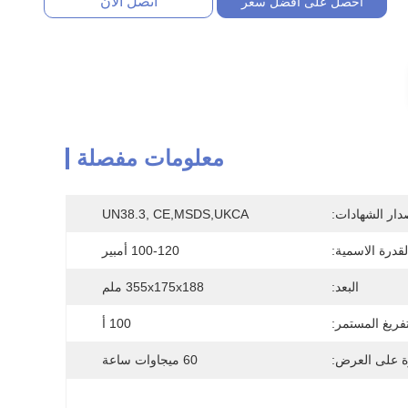
اتصل الآن
احصل على افضل سعر
معلومات مفصلة
دار الشهادات:
UN38.3, CE,MSDS,UKCA
لقدرة الاسمية:
100-120 أمبير
البعد:
355x175x188 ملم
لتفريغ المستمر:
100 أ
ة على العرض:
60 ميجاوات ساعة