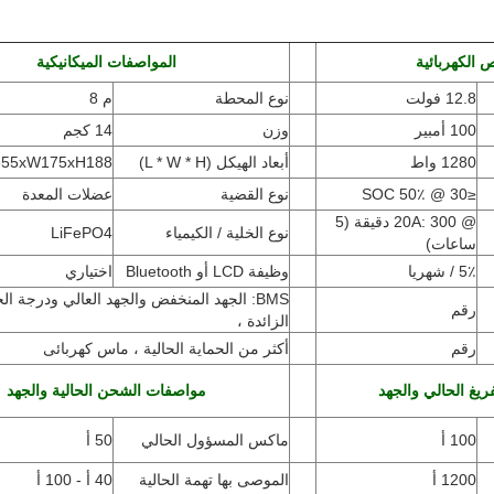
 الكهربائية
المواصفات الميكانيكية
12.8 فولت
نوع المحطة
م 8
100 أمبير
وزن
14 كجم
1280 واط
أبعاد الهيكل (L * W * H
)
L355xW175xH188 
≤30 @ 50٪ SOC
نوع القضية
عضلات المعدة
@ 20A: 300 دقيقة (5
نوع الخلية / الكيمياء
LiFePO4
ساعات)
5٪ / شهريا
وظيفة LCD أو Bluetooth
اختياري
BMS: الجهد المنخفض والجهد العالي ودرجة ال
رقم
الزائدة ،
رقم
أكثر من الحماية الحالية ، ماس كهربائى
ريغ الحالي والجهد
مواصفات الشحن الحالية والجهد
100 أ
ماكس المسؤول الحالي
50 أ
1200 أ
الموصى بها تهمة الحالية
40 أ - 100 أ