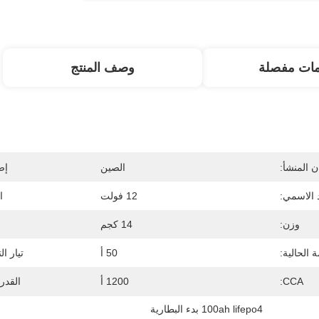
مات مفصلة
وصف المنتج
 المنشأ:
الصين
إص
 الاسمي:
12 فولت
ا
وزن:
14 كجم
ة الحالية:
50 أ
تيار ا
CCA:
1200 أ
القدر
100ah lifepo4 بدء البطارية