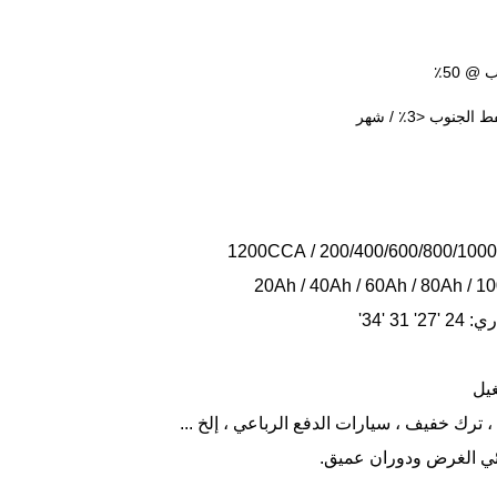
جنوب <3٪ / شهر
3 '34'
غيل
 ترك خفيف ، سيارات الدفع الرباعي ، إلخ ...
ئي الغرض ودوران عميق.