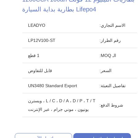
Lifepo4 بطارية بداية السيارة
الاسم التجاري:
LEADYO
رقم الطراز:
LP12V100-ST
الـ MOQ:
1 قطع
السعر:
قابل للتفاوض
تفاصيل التعبئة:
UN3480 Standard Export
L / C ، D / A ، D / P ، T / T ، ويسترن
شروط الدفع:
يونيون ، موني جرام ، عبر الإنترنت